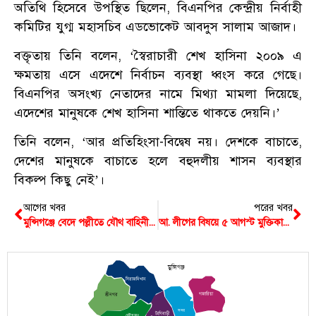
অতিথি হিসেবে উপস্থিত ছিলেন, বিএনপির কেন্দ্রীয় নির্বাহী
কমিটির যুগ্ম মহাসচিব এডভোকেট আবদুস সালাম আজাদ।
বক্তৃতায় তিনি বলেন, ‘স্বৈরাচারী শেখ হাসিনা ২০০৯ এ
ক্ষমতায় এসে এদেশে নির্বাচন ব্যবস্থা ধ্বংস করে গেছে।
বিএনপির অসংখ্য নেতাদের নামে মিথ্যা মামলা দিয়েছে,
এদেশের মানুষকে শেখ হাসিনা শান্তিতে থাকতে দেয়নি।’
তিনি বলেন, ‘আর প্রতিহিংসা-বিদ্বেষ নয়। দেশকে বাচাতে,
দেশের মানুষকে বাচাতে হলে বহুদলীয় শাসন ব্যবস্থার
বিকল্প কিছু নেই’।
আগের খবর
পরের খবর
মুন্সিগঞ্জে বেদে পল্লীতে যৌথ বাহিনীর অভিযান, মাদকদ্রব্যসহ গ্রেপ্তার ১৮
আ. লীগের বিষয়ে ৫ আগস্ট মুক্তিকামি জনতা ফাইনাল সিদ্ধান্ত জানিয়ে দিয়েছে- মাওলানা জালালুদ্দিন
মুন্সিগঞ্জ
সিরাজদিখান
গজারিয়া
শ্রীনগর
সদর
টংগিবাড়ী