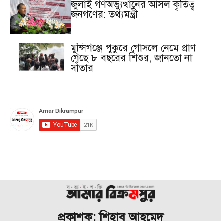
জুলাই গণঅভ্যুত্থানের আসল কৃতিত্ব
জনগণের: তথ্যমন্ত্রী
মুন্সিগঞ্জে পুকুরে গোসলে নেমে প্রাণ
গেছে ৮ বছরের শিশুর, জানতো না
সাঁতার
প্রকাশক: শিহাব আহমেদ