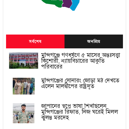
লৌহজং
সর্বশেষ
জনপ্রিয়
মুন্সিগঞ্জে গণধর্ষণে ৫ মাসের অন্তঃসত্ত্বা
কিশোরী, ন্যায়বিচারের আকুতি
পরিবারের
মুন্সিগঞ্জের সোনারং জোড়া মঠ দেখতে
এলেন মালদ্বীপের রাষ্ট্রদূত
জাপানের স্বপ্নে ভাষা শিখছিলেন
মুন্সিগঞ্জের রিফাত, নিজ ঘরেই মিলল
ঝুলন্ত মরদেহ