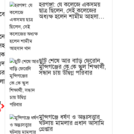
হরগঙ্গা: যে কলেজে একসময়
ছাত্র ছিলেন, সেই কলেজের
বে
অধ্যক্ষ হলেন শামীম আহসান
খান
ানে
সহ
সক
ছুটি শেষে আর বাড়ি ফেরেনি
মদ
মুন্সিগঞ্জের কে.কে স্কুল শিক্ষার্থী,
ির
সন্ধান চায় উদ্বিগ্ন পরিবার
লা
র
ত
মুন্সিগঞ্জে ধর্ষণ ও অন্তঃসত্ত্বার
ঘটনায় মামলার প্রধান আসামি
গ্রেপ্তার