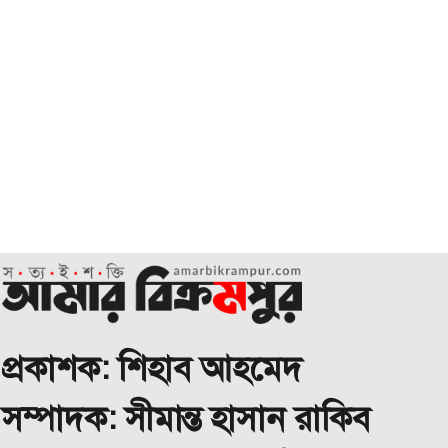
প্রকাশক: শিহাব আহমেদ
া সম্পাদক: সীমান্ত হাসান রাকিব