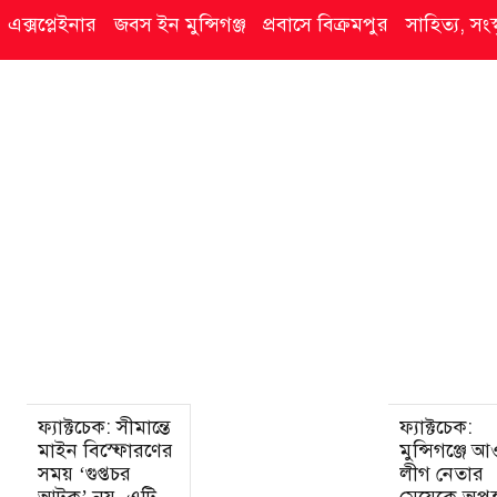
এক্সপ্লেইনার
জবস ইন মুন্সিগঞ্জ
প্রবাসে বিক্রমপুর
সাহিত্য, সং
ফ্যাক্টচেক: সীমান্তে
ফ্যাক্টচেক:
মাইন বিস্ফোরণের
মুন্সিগঞ্জে 
সময় ‘গুপ্তচর
লীগ নেতার