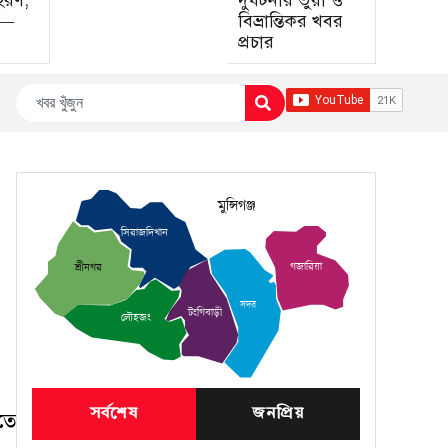
হরণ,
দুর্ঘটনার ভুয়া ও
া—
বিভ্রান্তিকর খবর
প্রচার
মুন্সিগঞ্জ
সিরাজদিখান
গজারিয়া
শ্রীনগর
সদর
টংগিবাড়ী
লৌহজং
সর্বশেষ
জনপ্রিয়
তে