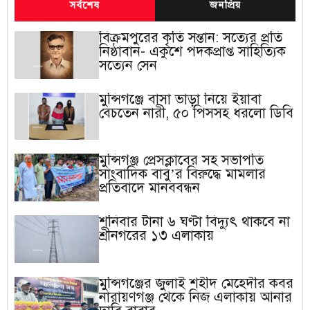
সর্বশেষ
জনপ্রিয়
বিক্রমপুরের কৃতি সন্তান: সত্যের প্রতি
নিষ্ঠাবান- একুশে পদকপ্রাপ্ত সাহিত্যিক
সত্যেন সেন
মুন্সিগঞ্জে বাসা ভাড়া নিয়ে ইয়াবা
বেচতেন নারী, ৫০ পিসসহ ধরলো ডিবি
মুন্সিগঞ্জ প্রেসক্লাবের সহ সভাপতি
সাংবাদিক বাবু’র বিরুদ্ধে মামলার
প্রতিবাদে মানববন্ধন
শনিবার টানা ৬ ঘণ্টা বিদ্যুৎ থাকবে না
শ্রীনগরের ১৩ এলাকায়
মুন্সিগঞ্জের জুলাই শহীদ মেহেদীর কবর
নারায়ণগঞ্জ থেকে নিজ এলাকায় আনার