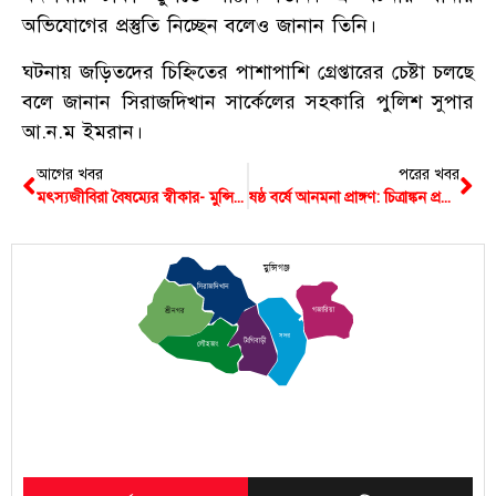
অভিযোগের প্রস্তুতি নিচ্ছেন বলেও জানান তিনি।
ঘটনায় জড়িতদের চিহ্নিতের পাশাপাশি গ্রেপ্তারের চেষ্টা চলছে
বলে জানান সিরাজদিখান সার্কেলের সহকারি পুলিশ সুপার
আ.ন.ম ইমরান।
আগের খবর
পরের খবর
মৎস্যজীবিরা বৈষম্যের স্বীকার- মুন্সিগঞ্জে মৎস্য উপদেষ্টা
ষষ্ঠ বর্ষে আনমনা প্রাঙ্গণ: চিত্রাঙ্কন প্রতিযোগিতা শুক্রবার
মুন্সিগঞ্জ
সিরাজদিখান
গজারিয়া
শ্রীনগর
সদর
টংগিবাড়ী
লৌহজং