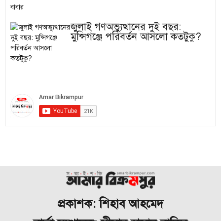
জুলাই গণঅভ্যুত্থানের দুই বছর:
মুন্সিগঞ্জে পরিবর্তন আসলো কতটুকু?
প্রকাশক: শিহাব আহমেদ