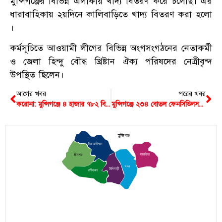
মুন্সিগঞ্জের বিভিন্ন এলাকায় খাদ্য বিতরণ করে চলেছি। এর
ধারাবাহিকায় ২য়দিনে কালিবাড়িতে খাদ্য বিতরণ করা হলো
।
কর্মসূচিতে আওয়ামী লীগের বিভিন্ন অংগসংগঠনের নেতাকর্মী
ও জেলা হিন্দু বৌদ্ধ খ্রিষ্টান ঐক্য পরিষদের নেত্রীবৃন্দ
উপস্থিত ছিলেন।
আগের খবর
পরের খবর
করোনা: মুন্সিগঞ্জে ৪ হাজার ৭৮২ বিদেশ ফেরত প্রবাসীকে এখনও চিহ্নিত করা যায়নি
মুন্সিগঞ্জে ২৩৪ বোতল ফেনসিডিলসহ আটক ১
মুন্সিগঞ্জ
সিরাজদিখান
গজারিয়া
শ্রীনগর
সদর
টংগিবাড়ী
লৌহজং