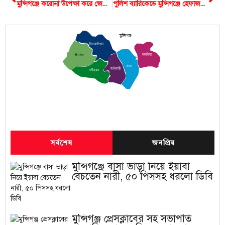
মুন্সিগঞ্জে করোনা উপেক্ষা করে জেলা প্রশাসনের নাকের ডগায় চলছে ‘শিশু মেলা’
পুলিশ ব্যারিকেডে মুন্সিগঞ্জে হেফাজতের বিক্ষোভ মিছিল ও সমাবেশ
মুন্সিগঞ্জ
সিরাজদিখান
গজারিয়া
শ্রীনগর
সদর
টংগিবাড়ী
লৌহজং
সর্বশেষ
জনপ্রিয়
মুন্সিগঞ্জে বাসা ভাড়া নিয়ে ইয়াবা
বেচতেন নারী, ৫০ পিসসহ ধরলো ডিবি
মুন্সিগঞ্জ প্রেসক্লাবের সহ সভাপতি