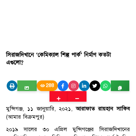
সিরাজদিখানে ‘কেমিক্যাল শিল্প পার্ক’ নির্মাণ কতটা
এগুলো?
288
মুন্সিগঞ্জ, ১১ জানুয়ারি, ২০২১,
আরাফাত রায়হান সাকিব
(আমার বিক্রমপুর)
২০১৯ সালের ৩০ এপ্রিল মুন্সিগঞ্জের সিরাজদিখানের