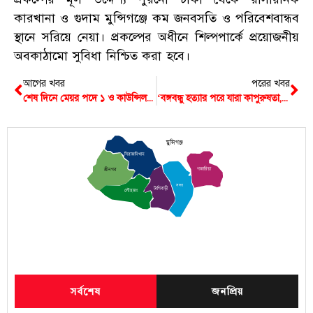
কারখানা ও গুদাম মুন্সিগঞ্জে কম জনবসতি ও পরিবেশবান্ধব
স্থানে সরিয়ে নেয়া। প্রকল্পের অধীনে শিল্পপার্কে প্রয়োজনীয়
অবকাঠামো সুবিধা নিশ্চিত করা হবে।
আগের খবর
পরের খবর
শেষ দিনে মেয়র পদে ১ ও কাউন্সিলর পদে ১৪ জনের মনোনয়ন প্রত্যাহার
‘বঙ্গবন্ধু হত্যার পরে যারা কাপুরুষতা, ভীরুতার পরিচয় দিয়েছে ইতিহাস তাদের ক্ষমা করবে না’
মুন্সিগঞ্জ
সিরাজদিখান
গজারিয়া
শ্রীনগর
সদর
টংগিবাড়ী
লৌহজং
সর্বশেষ
জনপ্রিয়