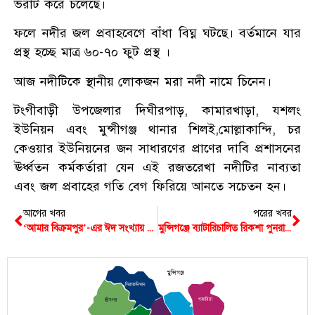
ভরাট করে চলেছে।
ফলে নদীর জল প্রবাহবেগে বাঁধা বিঘ্ন ঘটছে। বর্তমানে যার
প্রস্থ হচ্ছে মাত্র ৬০-৭০ ফুট প্রস্থ ।
আজ নদীটিকে স্থানীয় লোকজন মরা নদী নামে চিনেন।
টংগীবাড়ী উপজেলার দিঘীরপাড়, কামারখাড়া, যশলং
ইউনিয়ন এবং মুন্সীগঞ্জ থানার শিলই,মোল্লাকান্দি, চর
কেওয়ার ইউনিয়নের জন সাধারণের প্রাণের দাবি প্রশাসনের
ঊর্ধ্বতন কর্মকর্তারা যেন এই রজতরেখা নদীটির নাব্যতা
এবং জল প্রবাহের গতি বেগ ফিরিয়ে আনতে সচেতন হন।
আগের খবর
পরের খবর
‘আমার বিক্রমপুর’-এর ঈদ সংখ্যায় লেখা ও বিজ্ঞাপন আহবান
মুন্সিগঞ্জে ব্যাটারিচালিত রিকশা পুনরায় চালুর দাবিতে অনশন
মুন্সিগঞ্জ
সিরাজদিখান
গজারিয়া
শ্রীনগর