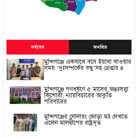
সদর
টংগিবাড়ী
লৌহজং
সর্বশেষ
জনপ্রিয়
মুন্সিগঞ্জে একসাথে বসে ইয়াবা খাওয়ার
সময় ‘দুঃসম্পর্কের বন্ধু’সহ গ্রেপ্তার ৪
মুন্সিগঞ্জে গণধর্ষণে ৫ মাসের অন্তঃসত্ত্বা
কিশোরী, ন্যায়বিচারের আকুতি
পরিবারের
মুন্সিগঞ্জের সোনারং জোড়া মঠ দেখতে
এলেন মালদ্বীপের রাষ্ট্রদূত