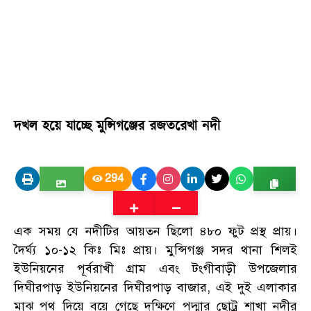
দখল হয়ে যাচ্ছে মুন্সিগঞ্জের রজতরেখা নদী
294
এক সময় যে নদীটির আয়তন ছিলো ৪৮০ ফুট প্রস্থ প্রায়।
দৈর্ঘ্য ১০-১২ কিঃ মিঃ প্রায়। মুন্সিগঞ্জ সদর থানা শিলই
ইউনিয়নের পূর্বরাখী গ্রাম এবং টংগীবাড়ী উপজেলার
দিঘীরপাড় ইউনিয়নের দিঘীরপাড় বাজার, এই দুই এলাকার
মাঝ পথ দিয়ে বয়ে গেছে দক্ষিণে পদ্মার ছোট্র শাখা নদীর