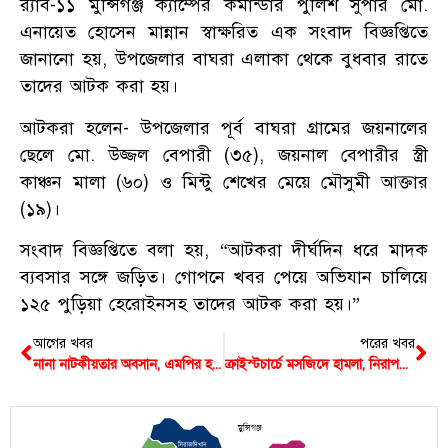
র‌্যাব-১১ মুন্সিগঞ্জ ক্যাম্পের কমান্ডার পুলিশ সুপার মো.
এনায়েত হোসেন মান্নান স্বাক্ষরিত এক সংবাদ বিজ্ঞপ্তিতে
জানানো হয়, উপজেলার বাঘরা এলাকা থেকে বুধবার রাতে
তাদের আটক করা হয়।
আটকরা হলেন- উপজেলার পূর্ব বাঘরা গ্রামের জয়নালের
ছেলে মো. উজ্জল বেপারী (৩৫), জয়নাল বেপারীর স্ত্রী
কাঞ্চন মালা (৬০) ও মিন্টু শেখের মেয়ে মৌসুমী আক্তার
(১৯)।
সংবাদ বিজ্ঞপ্তিতে বলা হয়, “আটকরা দীর্ঘদিন ধরে মাদক
ব্যবসার সঙ্গে জড়িত। গোপনে খবর পেয়ে অভিযান চালিয়ে
১২৫ পুড়িয়া হেরোইনসহ তাদের আটক করা হয়।”
আগের খবর
পরের খবর
নানা নাটকীয়তার অবসান, এমপির হস্তক্ষেপে গজারিয়ায় আ.লীগের বিদ্রোহী প্রার্থীর আত্মসমর্পণ
ক্রাইস্টচার্চে মসজিদে হামলা, নিরাপদে বাংলাদেশের ক্রিকেটাররা, তৃতীয় টেস্ট বাতিল
মুন্সিগঞ্জ
সিরাজদিখান