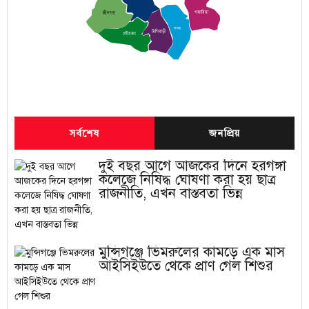
গজারিয়া
শ্রীনগর
সদর
টংগিবাড়ী
লৌহজং
সর্বশেষ
জনপ্রিয়
দুই বছর আগে আজকের দিনে হরগঙ্গা
কলেজে নিষিদ্ধ ঘোষণা করা হয় ছাত্র
রাজনীতি, এখন বাস্তবতা ভিন্ন
মুন্সিগঞ্জে ভিমরুলের কামড়ে এক মাস
আইসিইউতে থেকে প্রাণ গেল শিশুর