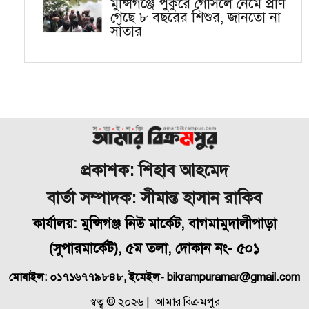
মুন্সিগঞ্জে পুকুরে গোসলে নেমে প্রাণ
গেছে ৮ বছরের শিশুর, জানতো না
সাঁতার
প্রকাশক: শিহাব আহমেদ
বার্তা সম্পাদক: সীমান্ত হাসান রাকিব
কার্যালয়: মুন্সিগঞ্জ নিউ মার্কেট, বাগমামুদালীপাড়া
(
সুপারমার্কেট), ৫ম তলা, দোকান নং- ৫০১
মোবাইল: ০১৭১৬৭৭৯৮৪৮, ইমেইল- bikrampuramar@gmail.com
স্বত্ব © ২০২৬ | আমার বিক্রমপুর