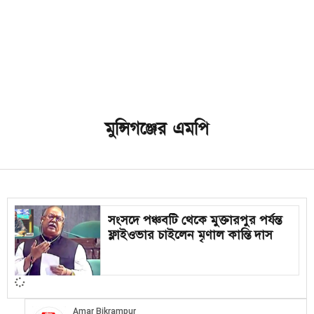
মুন্সিগঞ্জের এমপি
সংসদে পঞ্চবটি থেকে মুক্তারপুর পর্যন্ত
ফ্লাইওভার চাইলেন মৃণাল কান্তি দাস