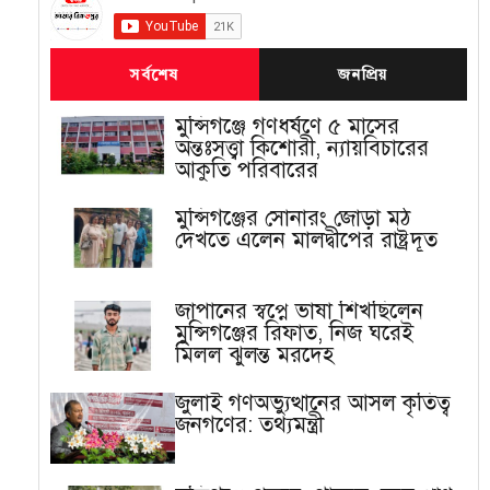
সর্বশেষ
জনপ্রিয়
মুন্সিগঞ্জে গণধর্ষণে ৫ মাসের
অন্তঃসত্ত্বা কিশোরী, ন্যায়বিচারের
আকুতি পরিবারের
মুন্সিগঞ্জের সোনারং জোড়া মঠ
দেখতে এলেন মালদ্বীপের রাষ্ট্রদূত
জাপানের স্বপ্নে ভাষা শিখছিলেন
মুন্সিগঞ্জের রিফাত, নিজ ঘরেই
মিলল ঝুলন্ত মরদেহ
জুলাই গণঅভ্যুত্থানের আসল কৃতিত্ব
জনগণের: তথ্যমন্ত্রী