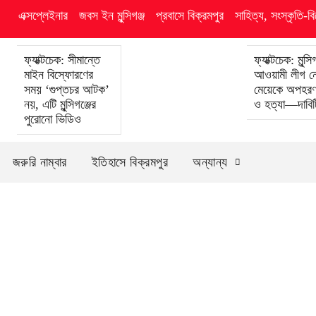
এক্সপ্লেইনার
জবস ইন মুন্সিগঞ্জ
প্রবাসে বিক্রমপুর
সাহিত্য, সংস্কৃতি-ব
ফ্যাক্টচেক: সীমান্তে
ফ্যাক্টচেক: মুন্সিগ
মাইন বিস্ফোরণের
আওয়ামী লীগ ন
সময় ‘গুপ্তচর আটক’
মেয়েকে অপহরণ,
নয়, এটি মুন্সিগঞ্জের
ও হত্যা—দাবিটি
পুরোনো ভিডিও
জরুরি নাম্বার
ইতিহাসে বিক্রমপুর
অন্যান্য