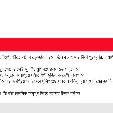
টংগিবাড়ীতে অবৈধ ড্রেজার ধরিয়ে দিলে ৫০ হাজার টাকা পুরস্কার: এমপ
যুত্থানের সেই জুলাই: মুন্সিগঞ্জ হারায় ১৬ সন্তানকে
ঞ্জের সন্তান জনপ্রিয় সঙ্গীতশিল্পী মুজিব পরদেশী কারাগারে
সিনেমার জনপ্রিয় অভিনেতা মুন্সিগঞ্জের সন্তান রফিকুল্লাহ সেলিমের জন্ম
গঞ্জে নিখোঁজ মানসিক অসুস্থ শিশুর মরদেহ মিলল নদীতে