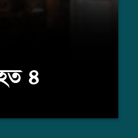
িহত ৪