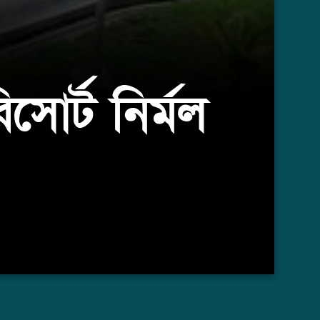
োর্ট নির্মল