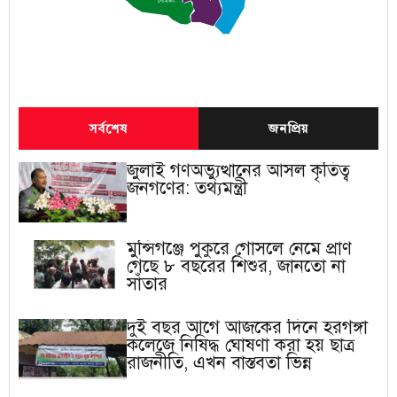
লৌহজং
সর্বশেষ
জনপ্রিয়
জুলাই গণঅভ্যুত্থানের আসল কৃতিত্ব
জনগণের: তথ্যমন্ত্রী
মুন্সিগঞ্জে পুকুরে গোসলে নেমে প্রাণ
গেছে ৮ বছরের শিশুর, জানতো না
সাঁতার
দুই বছর আগে আজকের দিনে হরগঙ্গা
কলেজে নিষিদ্ধ ঘোষণা করা হয় ছাত্র
রাজনীতি, এখন বাস্তবতা ভিন্ন