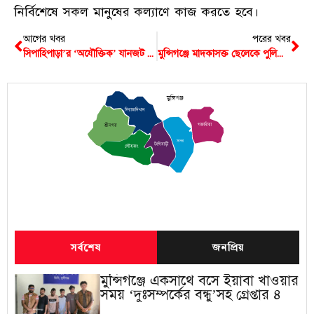
নির্বিশেষে সকল মানুষের কল্যাণে কাজ করতে হবে।
আগের খবর
পরের খবর
সিপাহিপাড়া’র ‘অযৌক্তিক’ যানজট ভোগাচ্ছে মানুষকে
মুন্সিগঞ্জে মাদকাসক্ত ছেলেকে পুলিশে দিলো মা
মুন্সিগঞ্জ
সিরাজদিখান
গজারিয়া
শ্রীনগর
সদর
টংগিবাড়ী
লৌহজং
সর্বশেষ
জনপ্রিয়
মুন্সিগঞ্জে একসাথে বসে ইয়াবা খাওয়ার
সময় ‘দুঃসম্পর্কের বন্ধু’সহ গ্রেপ্তার ৪