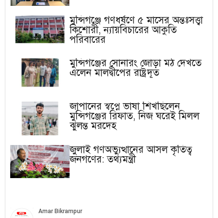
মুন্সিগঞ্জে গণধর্ষণে ৫ মাসের অন্তঃসত্ত্বা
কিশোরী, ন্যায়বিচারের আকুতি
পরিবারের
মুন্সিগঞ্জের সোনারং জোড়া মঠ দেখতে
এলেন মালদ্বীপের রাষ্ট্রদূত
জাপানের স্বপ্নে ভাষা শিখছিলেন
মুন্সিগঞ্জের রিফাত, নিজ ঘরেই মিলল
ঝুলন্ত মরদেহ
জুলাই গণঅভ্যুত্থানের আসল কৃতিত্ব
জনগণের: তথ্যমন্ত্রী