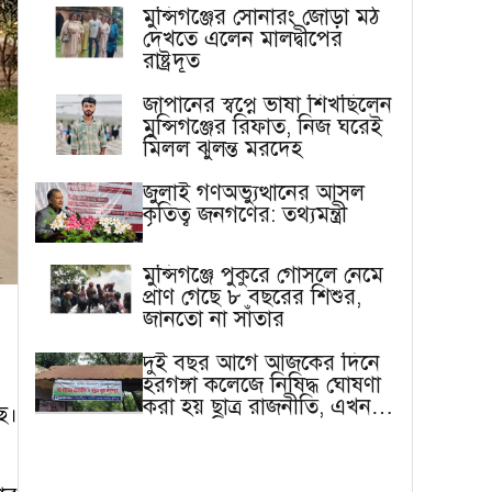
মুন্সিগঞ্জের সোনারং জোড়া মঠ
দেখতে এলেন মালদ্বীপের
রাষ্ট্রদূত
জাপানের স্বপ্নে ভাষা শিখছিলেন
মুন্সিগঞ্জের রিফাত, নিজ ঘরেই
মিলল ঝুলন্ত মরদেহ
জুলাই গণঅভ্যুত্থানের আসল
কৃতিত্ব জনগণের: তথ্যমন্ত্রী
মুন্সিগঞ্জে পুকুরে গোসলে নেমে
প্রাণ গেছে ৮ বছরের শিশুর,
জানতো না সাঁতার
দুই বছর আগে আজকের দিনে
হরগঙ্গা কলেজে নিষিদ্ধ ঘোষণা
করা হয় ছাত্র রাজনীতি, এখন
ে।
বাস্তবতা ভিন্ন