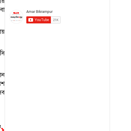
ার
বা
ায়
সি
োন
িশ
সব
র