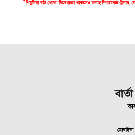
বার্ত
কার
মোবাইল: