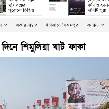
আটক’ নয়, এটি
মেয়েকে অপ
মুন্সিগঞ্জের
ধর্ষণ ও হত্য
পুরোনো ভিডিও
দাবিটি ভুয়া
দন
জরুরি নাম্বার
ইতিহাসে বিক্রমপুর
অন্যান্য
 দিনে শিমুলিয়া ঘাট ফাকা