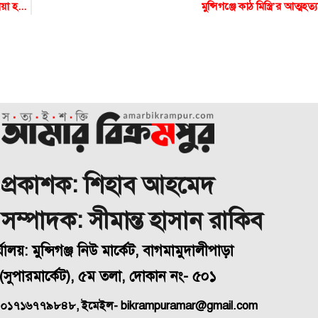
শিমুলিয়া ঘাট থেকে: নিষেধাজ্ঞা থাকলেও চলছে স্পিডবোট-ট্রলার, নেয়া হচ্ছে অতিরিক্ত ভাড়া
মুন্সিগঞ্জে কাঠ মিস্ত্রি’র আত্মহত্য
প্রকাশক: শিহাব আহমেদ
া সম্পাদক: সীমান্ত হাসান রাকিব
্যালয়: মুন্সিগঞ্জ নিউ মার্কেট, বাগমামুদালীপাড়া
(
সুপারমার্কেট), ৫ম তলা, দোকান নং- ৫০১
 ০১৭১৬৭৭৯৮৪৮, ইমেইল- bikrampuramar@gmail.com