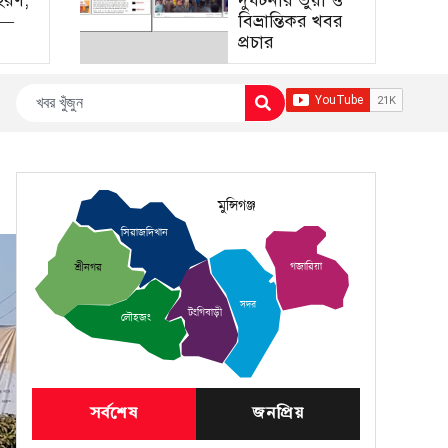
হরণ,
দুর্ঘটনার ভুয়া ও
া—
বিভ্রান্তিকর খবর
প্রচার
মুন্সিগঞ্জ
সিরাজদিখান
গজারিয়া
শ্রীনগর
সদর
টংগিবাড়ী
লৌহজং
সর্বশেষ
জনপ্রিয়