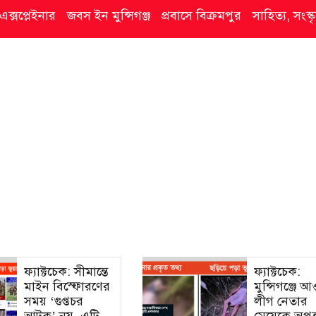
এক্সপ্লেইনার
জবস ইন মুন্সিগঞ্জ
প্রবাসে বিক্রমপুর
সাহিত্য, সংস
ফ্যাক্টচেক: সীমান্তে
ফ্যাক্টচেক:
মাইন বিস্ফোরণের
মুন্সিগঞ্জে 
সময় ‘গুপ্তচর
লীগ নেতার