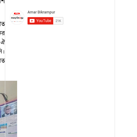
েশ
িত
ের
 ঐ
ি।
িত