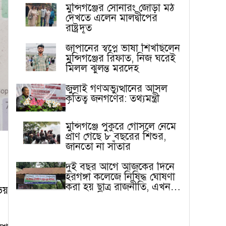
মুন্সিগঞ্জের সোনারং জোড়া মঠ
দেখতে এলেন মালদ্বীপের
রাষ্ট্রদূত
জাপানের স্বপ্নে ভাষা শিখছিলেন
মুন্সিগঞ্জের রিফাত, নিজ ঘরেই
মিলল ঝুলন্ত মরদেহ
জুলাই গণঅভ্যুত্থানের আসল
কৃতিত্ব জনগণের: তথ্যমন্ত্রী
মুন্সিগঞ্জে পুকুরে গোসলে নেমে
প্রাণ গেছে ৮ বছরের শিশুর,
জানতো না সাঁতার
দুই বছর আগে আজকের দিনে
হরগঙ্গা কলেজে নিষিদ্ধ ঘোষণা
করা হয় ছাত্র রাজনীতি, এখন
ভয়
বাস্তবতা ভিন্ন