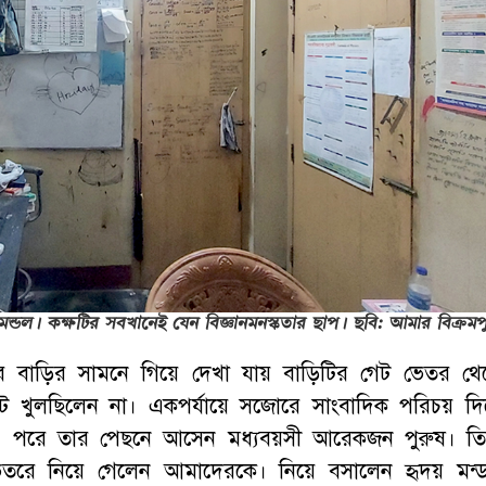
ন্ডল। কক্ষটির সবখানেই যেন বিজ্ঞানমনস্কতার ছাপ। ছবি: আমার বিক্রমপ
লের বাড়ির সামনে গিয়ে দেখা যায় বাড়িটির গেট ভেতর থে
ট খুলছিলেন না। একপর্যায়ে সজোরে সাংবাদিক পরিচয় দি
পরে তার পেছনে আসেন মধ্যবয়সী আরেকজন পুরুষ। তি
ভেতরে নিয়ে গেলেন আমাদেরকে। নিয়ে বসালেন হৃদয় মন্