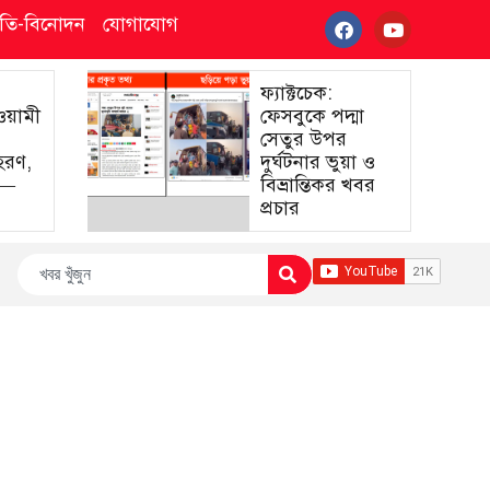
্কৃতি-বিনোদন
যোগাযোগ
ফ্যাক্টচেক:
আওয়ামী
ফেসবুকে পদ্মা
সেতুর উপর
হরণ,
দুর্ঘটনার ভুয়া ও
া—
বিভ্রান্তিকর খবর
প্রচার