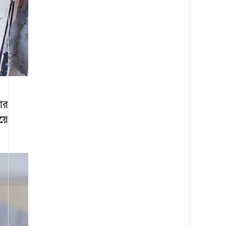
ার
য়ে