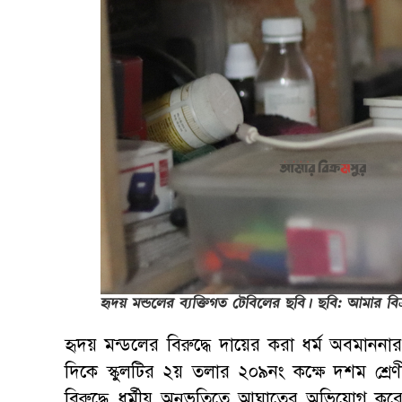
হৃদয় মন্ডলের ব্যক্তিগত টেবিলের ছবি। ছবি: আমার বিক
হৃদয় মন্ডলের বিরুদ্ধে দায়ের করা ধর্ম অবমাননার
দিকে স্কুলটির ২য় তলার ২০৯নং কক্ষে দশম শ্রেণ
বিরুদ্ধে ধর্মীয় অনুভুতিতে আঘাতের অভিযোগ করে