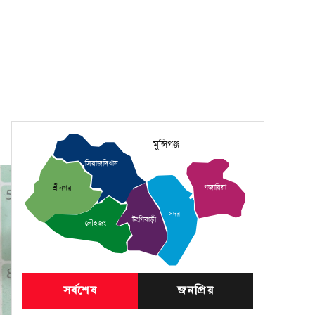
মুন্সিগঞ্জ
সিরাজদিখান
গজারিয়া
শ্রীনগর
সদর
টংগিবাড়ী
লৌহজং
সর্বশেষ
জনপ্রিয়