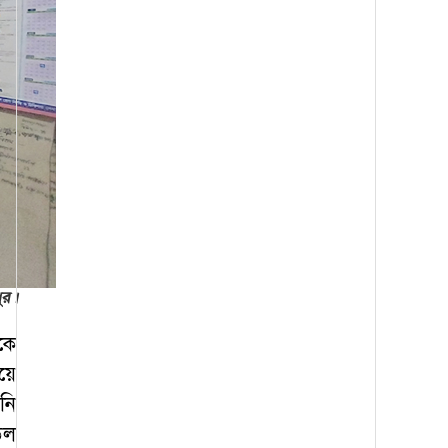
ুর।
কে
য়ে
নি
ডল