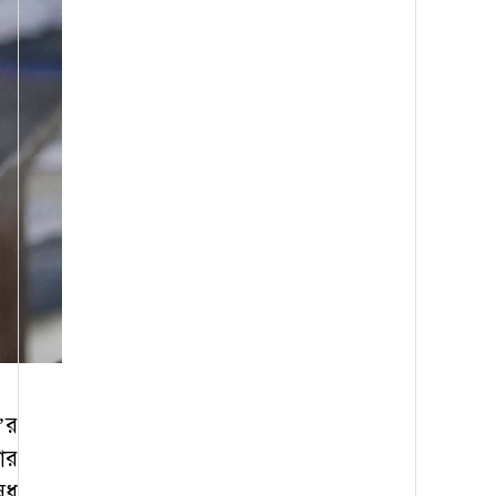
’র
ার
েধ