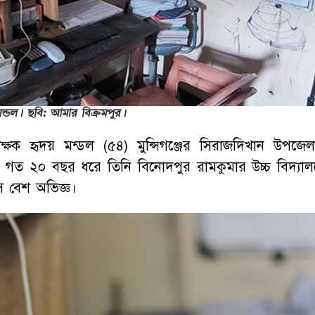
মন্ডল। ছবি: আমার বিক্রমপুর।
ক্ষক হৃদয় মন্ডল (৫৪) মুন্সিগঞ্জের সিরাজদিখান উপজেল
 গত ২০ বছর ধরে তিনি বিনোদপুর রামকুমার উচ্চ বিদ্যাল
ে বেশ অভিজ্ঞ।