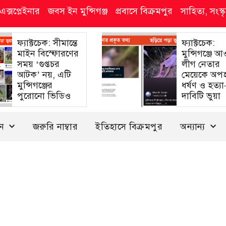
এক্সপ্লেইনার
জবস ইন মুন্সিগঞ্জ
প্রবাসে বিক্রমপুর
সাহিত্য, সংস
ফ্যাক্টচেক: সীমান্তে
ফ্যাক্টচেক:
মাইন বিস্ফোরণের
মুন্সিগঞ্জে 
সময় ‘গুপ্তচর
লীগ নেতার
আটক’ নয়, এটি
মেয়েকে অপ
মুন্সিগঞ্জের
ধর্ষণ ও হত্য
পুরোনো ভিডিও
দাবিটি ভুয়া
দন
জরুরি নাম্বার
ইতিহাসে বিক্রমপুর
অন্যান্য