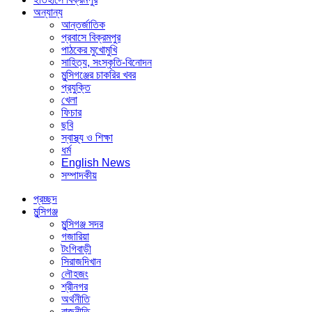
অন্যান্য
আন্তর্জাতিক
প্রবাসে বিক্রমপুর
পাঠকের মুখোমুখি
সাহিত্য, সংস্কৃতি-বিনোদন
মুন্সিগঞ্জের চাকরির খবর
প্রযুক্তি
খেলা
ফিচার
ছবি
স্বাস্থ্য ও শিক্ষা
ধর্ম
English News
সম্পাদকীয়
প্রচ্ছদ
মুন্সিগঞ্জ
মুন্সিগঞ্জ সদর
গজারিয়া
টংগিবাড়ী
সিরাজদিখান
লৌহজং
শ্রীনগর
অর্থনীতি
রাজনীতি