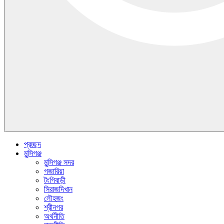
প্রচ্ছদ
মুন্সিগঞ্জ
মুন্সিগঞ্জ সদর
গজারিয়া
টংগিবাড়ী
সিরাজদিখান
লৌহজং
শ্রীনগর
অর্থনীতি