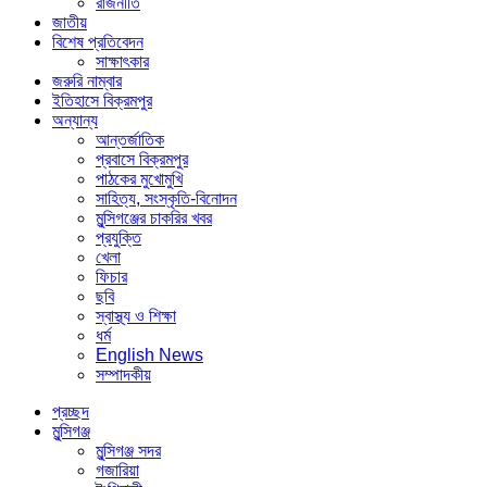
রাজনীতি
জাতীয়
বিশেষ প্রতিবেদন
সাক্ষাৎকার
জরুরি নাম্বার
ইতিহাসে বিক্রমপুর
অন্যান্য
আন্তর্জাতিক
প্রবাসে বিক্রমপুর
পাঠকের মুখোমুখি
সাহিত্য, সংস্কৃতি-বিনোদন
মুন্সিগঞ্জের চাকরির খবর
প্রযুক্তি
খেলা
ফিচার
ছবি
স্বাস্থ্য ও শিক্ষা
ধর্ম
English News
সম্পাদকীয়
প্রচ্ছদ
মুন্সিগঞ্জ
মুন্সিগঞ্জ সদর
গজারিয়া