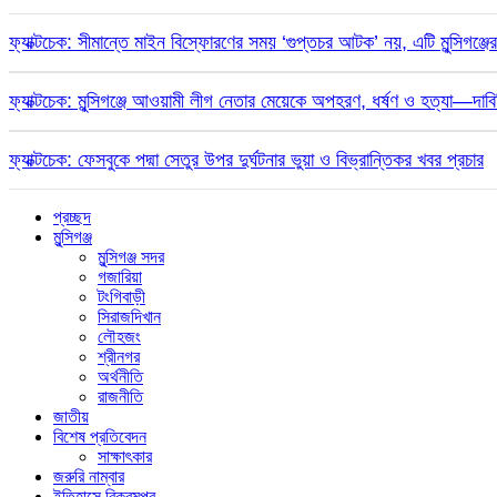
ফ্যাক্টচেক: সীমান্তে মাইন বিস্ফোরণের সময় ‘গুপ্তচর আটক’ নয়, এটি মুন্সিগঞ্জ
ফ্যাক্টচেক: মুন্সিগঞ্জে আওয়ামী লীগ নেতার মেয়েকে অপহরণ, ধর্ষণ ও হত্যা—দাবিট
ফ্যাক্টচেক: ফেসবুকে পদ্মা সেতুর উপর দুর্ঘটনার ভুয়া ও বিভ্রান্তিকর খবর প্রচার
প্রচ্ছদ
মুন্সিগঞ্জ
মুন্সিগঞ্জ সদর
গজারিয়া
টংগিবাড়ী
সিরাজদিখান
লৌহজং
শ্রীনগর
অর্থনীতি
রাজনীতি
জাতীয়
বিশেষ প্রতিবেদন
সাক্ষাৎকার
জরুরি নাম্বার
ইতিহাসে বিক্রমপুর