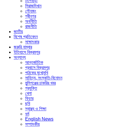
টংগিবাড়ী
সিরাজদিখান
লৌহজং
শ্রীনগর
অর্থনীতি
রাজনীতি
জাতীয়
বিশেষ প্রতিবেদন
সাক্ষাৎকার
জরুরি নাম্বার
ইতিহাসে বিক্রমপুর
অন্যান্য
আন্তর্জাতিক
প্রবাসে বিক্রমপুর
পাঠকের মুখোমুখি
সাহিত্য, সংস্কৃতি-বিনোদন
মুন্সিগঞ্জের চাকরির খবর
প্রযুক্তি
খেলা
ফিচার
ছবি
স্বাস্থ্য ও শিক্ষা
ধর্ম
English News
সম্পাদকীয়