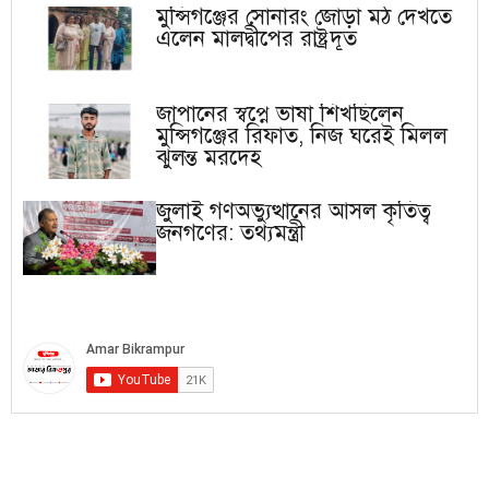
মুন্সিগঞ্জের সোনারং জোড়া মঠ দেখতে
এলেন মালদ্বীপের রাষ্ট্রদূত
জাপানের স্বপ্নে ভাষা শিখছিলেন
মুন্সিগঞ্জের রিফাত, নিজ ঘরেই মিলল
ঝুলন্ত মরদেহ
জুলাই গণঅভ্যুত্থানের আসল কৃতিত্ব
জনগণের: তথ্যমন্ত্রী