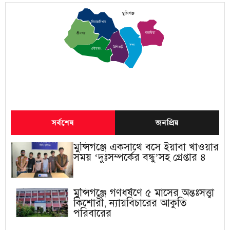
মুন্সিগঞ্জ
সিরাজদিখান
গজারিয়া
শ্রীনগর
সদর
টংগিবাড়ী
লৌহজং
সর্বশেষ
জনপ্রিয়
মুন্সিগঞ্জে একসাথে বসে ইয়াবা খাওয়ার
সময় ‘দুঃসম্পর্কের বন্ধু’সহ গ্রেপ্তার ৪
মুন্সিগঞ্জে গণধর্ষণে ৫ মাসের অন্তঃসত্ত্বা
কিশোরী, ন্যায়বিচারের আকুতি
পরিবারের