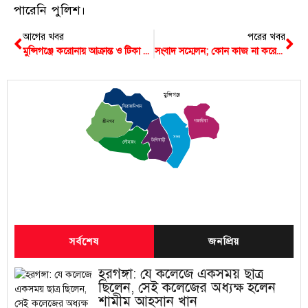
পারেনি পুলিশ।
আগের খবর
পরের খবর
মুন্সিগঞ্জে করোনায় আক্রান্ত ও টিকা গ্রহীতার সংখ্যা কমেছে
সংবাদ সম্মেলন; কোন কাজ না করেই সহযোগী সংগঠন হতে চায় ‘মুক্তিযুদ্ধ প্রজন্মলীগ’
মুন্সিগঞ্জ
সিরাজদিখান
গজারিয়া
শ্রীনগর
সদর
টংগিবাড়ী
লৌহজং
সর্বশেষ
জনপ্রিয়
হরগঙ্গা: যে কলেজে একসময় ছাত্র
ছিলেন, সেই কলেজের অধ্যক্ষ হলেন
শামীম আহসান খান