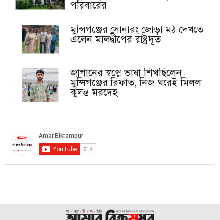
পরিবারের
মুন্সিগঞ্জের সোনারং জোড়া মঠ দেখতে
এলেন মালদ্বীপের রাষ্ট্রদূত
জাপানের স্বপ্নে ভাষা শিখছিলেন
মুন্সিগঞ্জের রিফাত, নিজ ঘরেই মিলল
ঝুলন্ত মরদেহ