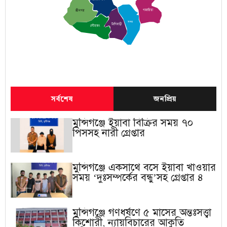
গজারিয়া
শ্রীনগর
সদর
টংগিবাড়ী
লৌহজং
সর্বশেষ
জনপ্রিয়
মুন্সিগঞ্জে ইয়াবা বিক্রির সময় ৭০
পিসসহ নারী গ্রেপ্তার
মুন্সিগঞ্জে একসাথে বসে ইয়াবা খাওয়ার
সময় ‘দুঃসম্পর্কের বন্ধু’সহ গ্রেপ্তার ৪
মুন্সিগঞ্জে গণধর্ষণে ৫ মাসের অন্তঃসত্ত্বা
কিশোরী, ন্যায়বিচারের আকুতি