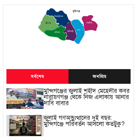
মুন্সিগঞ্জ
সিরাজদিখান
গজারিয়া
শ্রীনগর
সদর
টংগিবাড়ী
লৌহজং
সর্বশেষ
জনপ্রিয়
মুন্সিগঞ্জের জুলাই শহীদ মেহেদীর কবর
নারায়ণগঞ্জ থেকে নিজ এলাকায় আনার
দাবি বাবার
জুলাই গণঅভ্যুত্থানের দুই বছর:
মুন্সিগঞ্জে পরিবর্তন আসলো কতটুকু?