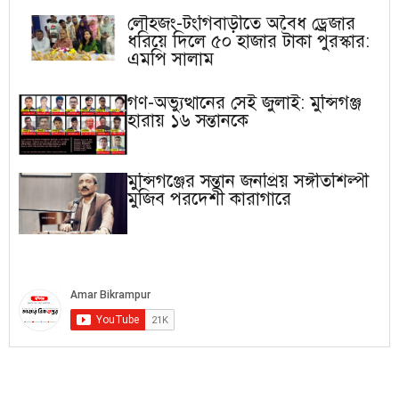
লৌহজং-টংগিবাড়ীতে অবৈধ ড্রেজার
ধরিয়ে দিলে ৫০ হাজার টাকা পুরস্কার:
এমপি সালাম
গণ-অভ্যুত্থানের সেই জুলাই: মুন্সিগঞ্জ
হারায় ১৬ সন্তানকে
মুন্সিগঞ্জের সন্তান জনপ্রিয় সঙ্গীতশিল্পী
মুজিব পরদেশী কারাগারে