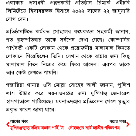
এলাকায় প্রসাধনী প্রস্তুতকারী প্রতিষ্ঠান রিমার্ক এইচবি
লিমিটেডে হিসাবরক্ষক হিসাবে ২০২২ সালের ২২ জানুয়ারি
যোগ দেন।
প্রতিষ্ঠানটিতে কর্মরত সোহলের কয়েকজন সহকর্মী জানান,
গত বৃহস্পতিবার তাকে সর্বশেষ দেখা গেছে। কোম্পানির
পার্শ্ববর্তী একটি দোকান থেকে প্রয়োজনীয় মালামাল কিনতে
দোকানে গিয়েছিলেন তিনি। সেখান থেকে রান্নার জন্য কিছু
মালামাল কিনে নিজের রুমে ফিরে আসেন। এরপর তাকে
আর কেউ দেখতে পায়নি।
গজারিয়া থানার ওসি মোল্লা সোহেব আলী জানান, পুলিশ
লাশ উদ্ধার করে ময়নাতদন্তের জন্য মুন্সিগঞ্জ জেনারেল
হাসপাতালে পাঠিয়েছে। ময়নাতদন্তের প্রতিবেদন পেলে মৃত্যুর
প্রকৃত কারণ জানা যাবে।
আগের খবর
পরের খবর
মুন্সিগঞ্জজুড়ে সক্রিয় অজ্ঞান পার্টি, টার্গেট হতে পারেন আপনিও!
লৌহজংয়ে স্মার্ট জাতীয় পরিচয়পত্র বিতরণ কার্যক্রম শুরু