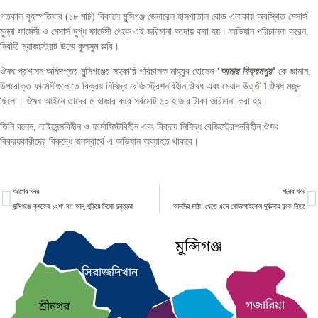
গতকাল বৃহস্পতিবার (১৮ মার্চ) বিকালে মুন্সিগঞ্জ জেনারেল হাসপাতাল রোড এলাকায় অবস্থিত মেসার্স
মুন্না ফার্মেসী ও মেসার্স মুগ্ধ ফার্মেসী থেকে এই জরিমানা আদায় করা হয়। অভিযান পরিচালনা করেন,
নির্বাহী ম্যাজস্ট্রেট উম্মে কুলসুম রুবি।
ঔষধ প্রশাসন অধিদপ্তর মুন্সিগঞ্জের সহকারি পরিচালক মাহ্বুব হোসেন
‘আমার বিক্রমপুর’
কে জানান,
উপরোক্ত ফার্মেসীগুলোতে বিক্রয় নিষিদ্ধ রেজিস্ট্রেশনবিহীন ঔষধ এবং মেয়াদ উত্তীর্ণ ঔষধ মজুদ
ছিলো। ঔষধ আইনে তাদের ৫ হাজার করে সর্বমোট ১০ হাজার টাকা জরিমানা করা হয়।
তিনি বলেন, লাইসেন্সবিহীন ও ফার্মাসিস্টবিহীন এবং বিক্রয় নিষিদ্ধ রেজিস্ট্রেশনবিহীন ঔষধ
বিক্রয়কারীদের বিরুদ্ধে জনস্বার্থে এ অভিযান অব্যাহত থাকবে।
আগের খবর
পরের খবর
মুন্সিগঞ্জে কৃষকের ১২শ’ মণ আলু পুড়িয়ে দিলো দুবৃত্তরা
‘আলদির মাঠা’ খেতে এসে মোটরসাইকেল দূর্ঘটনায় যুবক নিহত
মুন্সিগঞ্জ
সিরাজদিখান
গজারিয়া
শ্রীনগর