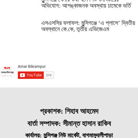
অভিযোগ: আশঙ্কাজনক অবস্থায় ঢামেকে ভর্তি
এসএসসির ফলাফল: মুন্সিগঞ্জে ‘এ প্লাসে’ দ্বিতীয়
অবস্থানে কে.কে, তৃতীয় এভিজেএম
প্রকাশক: শিহাব আহমেদ
বার্তা সম্পাদক: সীমান্ত হাসান রাকিব
কার্যালয়: মুন্সিগঞ্জ নিউ মার্কেট, বাগমামুদালীপাড়া