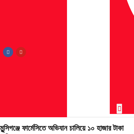
বিশেষ প্রতি
জরুরি নাম্বার
ইতিহাসে বিক্রম
মুন্সিগঞ্জে ফার্মেসিতে অভিযান চালিয়ে ১০ হাজার টাকা