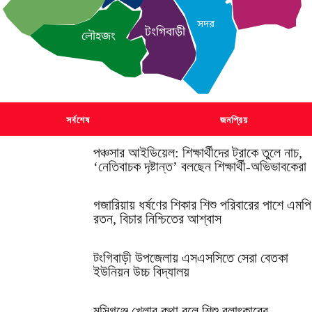
সদর
টংগিবাড়ী
লৌহজং
সর্বশেষ
জনপ্রিয়
পঞ্চসার আইডিয়েল: শিক্ষার্থীদের ট্রাকে তুলে নাচ,
‘নেতিবাচক দৃষ্টান্ত’ বলছেন শিক্ষার্থী-অভিভাবকেরা
গজারিয়ায় ধর্ষণের শিকার শিশু পরিবারের পাশে এমপি
রতন, বিচার নিশ্চিতের আশ্বাস
টংগিবাড়ী উপজেলায় এসএসসিতে সেরা বেতকা
ইউনিয়ন উচ্চ বিদ্যালয়
মুন্সিগঞ্জে খেলার কথা বলে শিশু বলাৎকারের