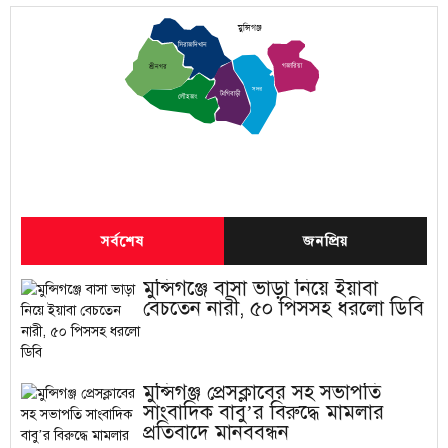
মুন্সিগঞ্জ
সিরাজদিখান
গজারিয়া
শ্রীনগর
সদর
টংগিবাড়ী
লৌহজং
সর্বশেষ
জনপ্রিয়
মুন্সিগঞ্জে বাসা ভাড়া নিয়ে ইয়াবা
বেচতেন নারী, ৫০ পিসসহ ধরলো ডিবি
মুন্সিগঞ্জ প্রেসক্লাবের সহ সভাপতি
সাংবাদিক বাবু’র বিরুদ্ধে মামলার
প্রতিবাদে মানববন্ধন