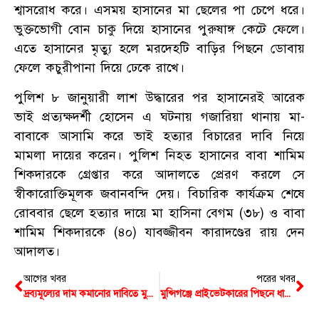
শ্বাসরোধ করে। এসময় হাসানের মা ছেলের পা চেপে ধরে।
ভুক্তভোগী বোন চাকু দিয়ে হাসানের পুরুষাঙ্গ কেটে ফেলে।
এতে হাসানের মৃত্যু হলে মরদেহটি বাড়ির পিছনে ডোবায়
ফেলে কচুরীপানা দিয়ে ঢেকে রাখে।
পুলিশ ৮ জানুয়ারী লাশ উদ্ধারের পর হাসানেরই আরেক
ভাই প্রত্যক্ষদর্শী হোসেন এ ঘটনায় গজারিয়া থানায় মা-
বাবাকে আসামি করে ভাই হত্যার বিচারের দাবি নিয়ে
মামলা দায়ের করেন। পুলিশ নিহত হাসানের বাবা শামিম
শিকদারকে গ্রেপ্তার করে আদালতে প্রেরণ করলে সে
স্বীকারোক্তিমূলক জবানবন্দি দেয়। বিচারিক কার্যক্রম শেষে
রোববার ছেলে হত্যার দায়ে মা হাসিনা বেগম (৩৮) ও বাবা
শামিম শিকদারকে (৪০) যাবজ্জীবন কারাদণ্ডের রায় দেন
আদালত।
আগের খবর
পরের খবর
দ্রব্যমূল্যের দাম কমানোর দাবিতে মুন্সিগঞ্জে বিএনপির লিফলেট বিতরণ
মুন্সিগঞ্জে প্রাইভেটকারের পিছনে ধাক্কায় প্রাণ গেছে মোটরসাইকেল আরোহীর