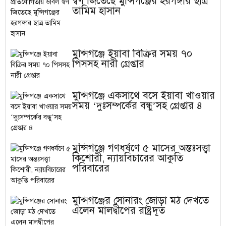
স্বর্ণ জিতেছে মুন্সিগঞ্জের হরগঙ্গার ছাত্র
তামিম হাসান
মুন্সিগঞ্জে ইয়াবা বিক্রির সময় ৭০
পিসসহ নারী গ্রেপ্তার
মুন্সিগঞ্জে একসাথে বসে ইয়াবা খাওয়ার
সময় ‘দুঃসম্পর্কের বন্ধু’সহ গ্রেপ্তার ৪
মুন্সিগঞ্জে গণধর্ষণে ৫ মাসের অন্তঃসত্ত্বা
কিশোরী, ন্যায়বিচারের আকুতি
পরিবারের
মুন্সিগঞ্জের সোনারং জোড়া মঠ দেখতে
এলেন মালদ্বীপের রাষ্ট্রদূত