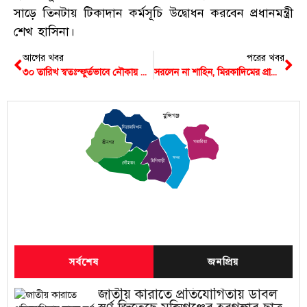
সাড়ে তিনটায় টিকাদান কর্মসূচি উদ্বোধন করবেন প্রধানমন্ত্রী
শেখ হাসিনা।
আগের খবর
পরের খবর
৩০ তারিখ স্বতঃস্ফুর্তভাবে নৌকায় ভোট দিন- কল্লোল
সরলেন না শাহিন, মিরকাদিমের প্রার্থীরা প্রতীক পাবেন আজ
মুন্সিগঞ্জ
সিরাজদিখান
গজারিয়া
শ্রীনগর
সদর
টংগিবাড়ী
লৌহজং
সর্বশেষ
জনপ্রিয়
জাতীয় কারাতে প্রতিযোগিতায় ডাবল