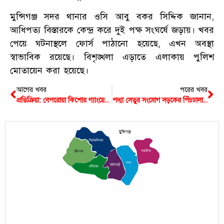
মুন্সিগঞ্জ সদর থানার ওসি আবু বকর সিদ্দিক জানান,
আধিপত্য বিস্তারকে কেন্দ্র করে দুই পক্ষ সংঘর্ষে জড়ায়। খবর
পেয়ে ঘটনাস্থলে ফোর্স পাঠানো হয়েছে, এখন অবস্থা
স্বাভাবিক রয়েছে। বিশৃঙ্খলা এড়াতে এলাকায় পুলিশ
মোতায়েন করা হয়েছে।
আগের খবর
পরের খবর
প্রতিক্রিয়া: বেপরোয়া কিশোর গ্যাংয়ের আস্ফালন
পদ্মা সেতুর সংযোগ সড়কের পিঁচঢালাই শেষ
মুন্সিগঞ্জ
সিরাজদিখান
গজারিয়া
শ্রীনগর
সদর
টংগিবাড়ী
লৌহজং