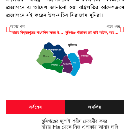
প্রজ্ঞাপনে এ আদেশ জানানো হয়৷ রাষ্ট্রপতির আদেশক্রমে
প্রজ্ঞাপনে সই করেন উপ-সচিব সিরাজাম মুনিরা।
আগের খবর
পরের খবর
‘আমার বিক্রমপুরের সাংবাদিক মদের উপর থাকে’, মন্তব্য আ. লীগ নেতার পুত্র’র
মুন্সিগঞ্জে গাঁজাসহ দুই ভাই আটক, আরও একজনের জেল
মুন্সিগঞ্জ
সিরাজদিখান
গজারিয়া
শ্রীনগর
সদর
টংগিবাড়ী
লৌহজং
সর্বশেষ
জনপ্রিয়
মুন্সিগঞ্জের জুলাই শহীদ মেহেদীর কবর
নারায়ণগঞ্জ থেকে নিজ এলাকায় আনার দাবি