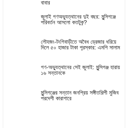
বাবার
জুলাই গণঅভ্যুত্থানের দুই বছর: মুন্সিগঞ্জে
পরিবর্তন আসলো কতটুকু?
লৌহজং-টংগিবাড়ীতে অবৈধ ড্রেজার ধরিয়ে
দিলে ৫০ হাজার টাকা পুরস্কার: এমপি সালাম
গণ-অভ্যুত্থানের সেই জুলাই: মুন্সিগঞ্জ হারায়
১৬ সন্তানকে
মুন্সিগঞ্জের সন্তান জনপ্রিয় সঙ্গীতশিল্পী মুজিব
পরদেশী কারাগারে