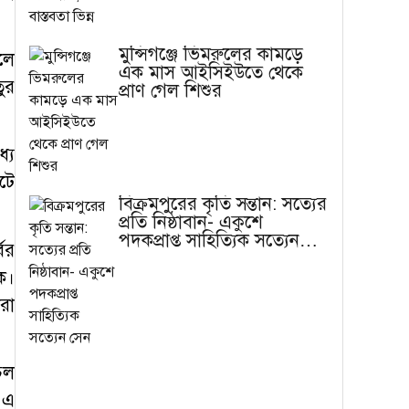
মুন্সিগঞ্জে ভিমরুলের কামড়ে
লে
এক মাস আইসিইউতে থেকে
ুর
প্রাণ গেল শিশুর
যে
টে
বিক্রমপুরের কৃতি সন্তান: সত্যের
প্রতি নিষ্ঠাবান- একুশে
পদকপ্রাপ্ত সাহিত্যিক সত্যেন
ের
সেন
ক।
রা
চল
 এ