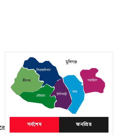
মুন্সিগঞ্জ
সিরাজদিখান
গজারিয়া
শ্রীনগর
সদর
টংগিবাড়ী
লৌহজং
সর্বশেষ
জনপ্রিয়
রে