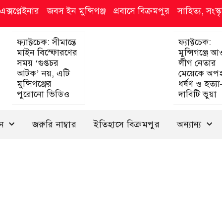
এক্সপ্লেইনার
জবস ইন মুন্সিগঞ্জ
প্রবাসে বিক্রমপুর
সাহিত্য, সংস
ফ্যাক্টচেক: সীমান্তে
ফ্যাক্টচেক:
মাইন বিস্ফোরণের
মুন্সিগঞ্জে 
সময় ‘গুপ্তচর
লীগ নেতার
আটক’ নয়, এটি
মেয়েকে অপ
মুন্সিগঞ্জের
ধর্ষণ ও হত্য
পুরোনো ভিডিও
দাবিটি ভুয়া
দন
জরুরি নাম্বার
ইতিহাসে বিক্রমপুর
অন্যান্য