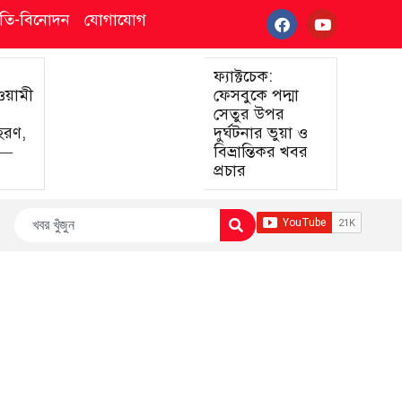
্কৃতি-বিনোদন
যোগাযোগ
ফ্যাক্টচেক:
আওয়ামী
ফেসবুকে পদ্মা
সেতুর উপর
হরণ,
দুর্ঘটনার ভুয়া ও
া—
বিভ্রান্তিকর খবর
প্রচার