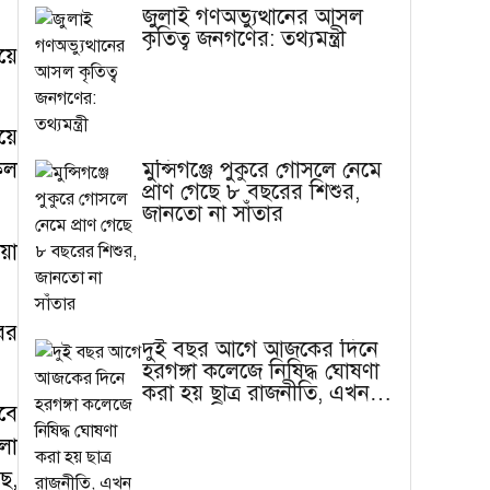
জুলাই গণঅভ্যুত্থানের আসল
কৃতিত্ব জনগণের: তথ্যমন্ত্রী
়ে
়ে
মুন্সিগঞ্জে পুকুরে গোসলে নেমে
েল
প্রাণ গেছে ৮ বছরের শিশুর,
জানতো না সাঁতার
়া
ের
দুই বছর আগে আজকের দিনে
হরগঙ্গা কলেজে নিষিদ্ধ ঘোষণা
করা হয় ছাত্র রাজনীতি, এখন
বে
বাস্তবতা ভিন্ন
লো
ে,