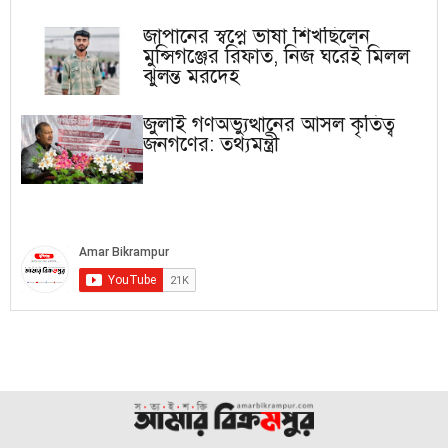
জাপানের স্বপ্নে ভাষা শিখছিলেন
মুন্সিগঞ্জের রিফাত, নিজ ঘরেই মিলল
ঝুলন্ত মরদেহ
জুলাই গণঅভ্যুত্থানের আসল কৃতিত্ব
জনগণের: তথ্যমন্ত্রী