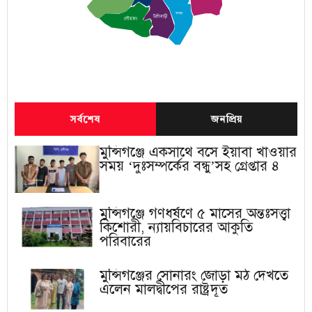
সদর
টংগিবাড়ী
লৌহজং
সর্বশেষ
জনপ্রিয়
মুন্সিগঞ্জে একসাথে বসে ইয়াবা খাওয়ার
সময় ‘দুঃসম্পর্কের বন্ধু’সহ গ্রেপ্তার ৪
মুন্সিগঞ্জে গণধর্ষণে ৫ মাসের অন্তঃসত্ত্বা
কিশোরী, ন্যায়বিচারের আকুতি
পরিবারের
মুন্সিগঞ্জের সোনারং জোড়া মঠ দেখতে
এলেন মালদ্বীপের রাষ্ট্রদূত