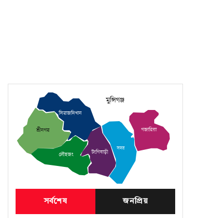
মুন্সিগঞ্জ
সিরাজদিখান
গজারিয়া
শ্রীনগর
সদর
টংগিবাড়ী
লৌহজং
সর্বশেষ
জনপ্রিয়