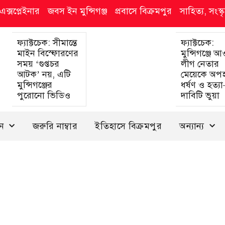
এক্সপ্লেইনার
জবস ইন মুন্সিগঞ্জ
প্রবাসে বিক্রমপুর
সাহিত্য, সংস
ফ্যাক্টচেক: সীমান্তে
ফ্যাক্টচেক:
মাইন বিস্ফোরণের
মুন্সিগঞ্জে 
সময় ‘গুপ্তচর
লীগ নেতার
আটক’ নয়, এটি
মেয়েকে অপ
মুন্সিগঞ্জের
ধর্ষণ ও হত্য
পুরোনো ভিডিও
দাবিটি ভুয়া
দন
জরুরি নাম্বার
ইতিহাসে বিক্রমপুর
অন্যান্য