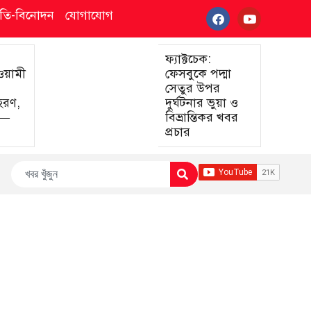
্কৃতি-বিনোদন
যোগাযোগ
ফ্যাক্টচেক:
আওয়ামী
ফেসবুকে পদ্মা
সেতুর উপর
হরণ,
দুর্ঘটনার ভুয়া ও
া—
বিভ্রান্তিকর খবর
প্রচার