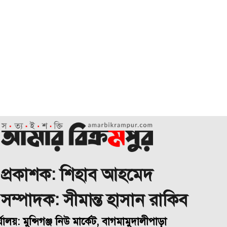
প্রকাশক: শিহাব আহমেদ
া সম্পাদক: সীমান্ত হাসান রাকিব
্যালয়: মুন্সিগঞ্জ নিউ মার্কেট, বাগমামুদালীপাড়া