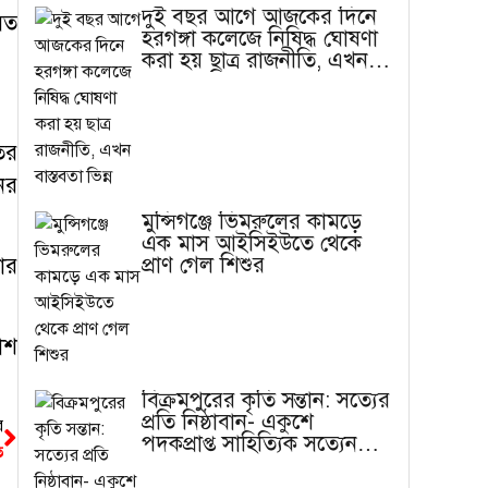
দুই বছর আগে আজকের দিনে
সত
হরগঙ্গা কলেজে নিষিদ্ধ ঘোষণা
করা হয় ছাত্র রাজনীতি, এখন
বাস্তবতা ভিন্ন
ের
ের
মুন্সিগঞ্জে ভিমরুলের কামড়ে
এক মাস আইসিইউতে থেকে
প্রাণ গেল শিশুর
তার
াশ
বিক্রমপুরের কৃতি সন্তান: সত্যের
প্রতি নিষ্ঠাবান- একুশে
র
পদকপ্রাপ্ত সাহিত্যিক সত্যেন
ত
সেন