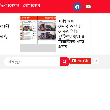
্কৃতি-বিনোদন
যোগাযোগ
ফ্যাক্টচেক:
আওয়ামী
ফেসবুকে পদ্মা
সেতুর উপর
হরণ,
দুর্ঘটনার ভুয়া ও
া—
বিভ্রান্তিকর খবর
প্রচার