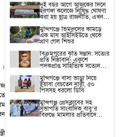
দুই বছর আগে আজকের দিনে
হরগঙ্গা কলেজে নিষিদ্ধ ঘোষণা
করা হয় ছাত্র রাজনীতি, এখন
বাস্তবতা ভিন্ন
মুন্সিগঞ্জে ভিমরুলের কামড়ে
এক মাস আইসিইউতে থেকে
প্রাণ গেল শিশুর
বিক্রমপুরের কৃতি সন্তান: সত্যের
প্রতি নিষ্ঠাবান- একুশে
পদকপ্রাপ্ত সাহিত্যিক সত্যেন
 ।
সেন
মুন্সিগঞ্জে বাসা ভাড়া নিয়ে
ইয়াবা বেচতেন নারী, ৫০
েজ
পিসসহ ধরলো ডিবি
তে
মুন্সিগঞ্জ প্রেসক্লাবের সহ
াম
সভাপতি সাংবাদিক বাবু’র
েন
বিরুদ্ধে মামলার প্রতিবাদে
মানববন্ধন
রী