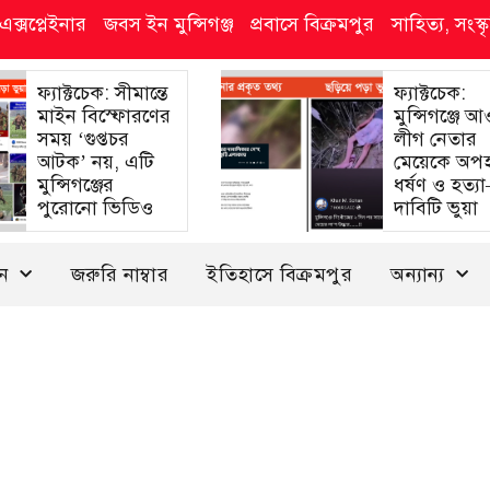
এক্সপ্লেইনার
জবস ইন মুন্সিগঞ্জ
প্রবাসে বিক্রমপুর
সাহিত্য, সংস
ফ্যাক্টচেক: সীমান্তে
ফ্যাক্টচেক:
মাইন বিস্ফোরণের
মুন্সিগঞ্জে 
সময় ‘গুপ্তচর
লীগ নেতার
আটক’ নয়, এটি
মেয়েকে অপ
মুন্সিগঞ্জের
ধর্ষণ ও হত্য
পুরোনো ভিডিও
দাবিটি ভুয়া
দন
জরুরি নাম্বার
ইতিহাসে বিক্রমপুর
অন্যান্য