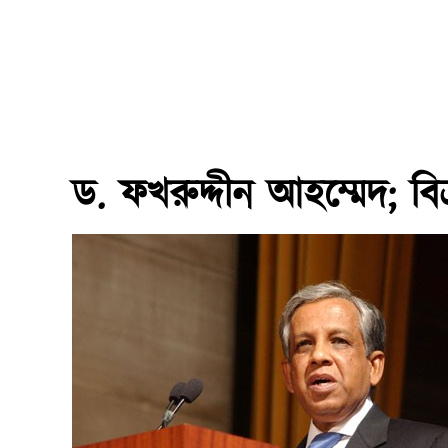
ড. ফখরুদ্দীন আহম্মেদ; বিক