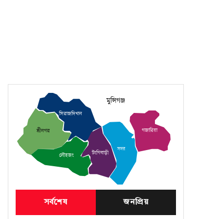
মুন্সিগঞ্জ
সিরাজদিখান
গজারিয়া
শ্রীনগর
সদর
টংগিবাড়ী
লৌহজং
সর্বশেষ
জনপ্রিয়