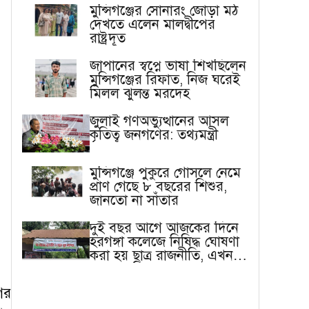
মুন্সিগঞ্জের সোনারং জোড়া মঠ
দেখতে এলেন মালদ্বীপের
রাষ্ট্রদূত
জাপানের স্বপ্নে ভাষা শিখছিলেন
মুন্সিগঞ্জের রিফাত, নিজ ঘরেই
মিলল ঝুলন্ত মরদেহ
জুলাই গণঅভ্যুত্থানের আসল
কৃতিত্ব জনগণের: তথ্যমন্ত্রী
মুন্সিগঞ্জে পুকুরে গোসলে নেমে
প্রাণ গেছে ৮ বছরের শিশুর,
জানতো না সাঁতার
দুই বছর আগে আজকের দিনে
হরগঙ্গা কলেজে নিষিদ্ধ ঘোষণা
করা হয় ছাত্র রাজনীতি, এখন
বাস্তবতা ভিন্ন
ের