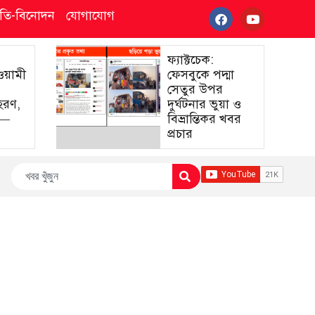
্কৃতি-বিনোদন
যোগাযোগ
ফ্যাক্টচেক:
আওয়ামী
ফেসবুকে পদ্মা
সেতুর উপর
হরণ,
দুর্ঘটনার ভুয়া ও
া—
বিভ্রান্তিকর খবর
প্রচার