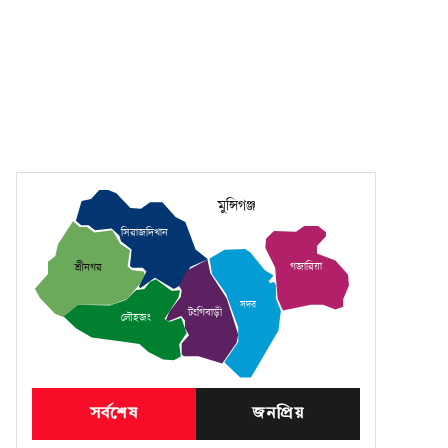
মুন্সিগঞ্জ
সিরাজদিখান
গজারিয়া
শ্রীনগর
সদর
টংগিবাড়ী
লৌহজং
সর্বশেষ
জনপ্রিয়