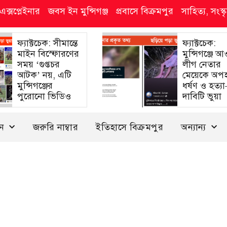
এক্সপ্লেইনার
জবস ইন মুন্সিগঞ্জ
প্রবাসে বিক্রমপুর
সাহিত্য, সংস
ফ্যাক্টচেক: সীমান্তে
ফ্যাক্টচেক:
মাইন বিস্ফোরণের
মুন্সিগঞ্জে 
সময় ‘গুপ্তচর
লীগ নেতার
আটক’ নয়, এটি
মেয়েকে অপ
মুন্সিগঞ্জের
ধর্ষণ ও হত্য
পুরোনো ভিডিও
দাবিটি ভুয়া
দন
জরুরি নাম্বার
ইতিহাসে বিক্রমপুর
অন্যান্য