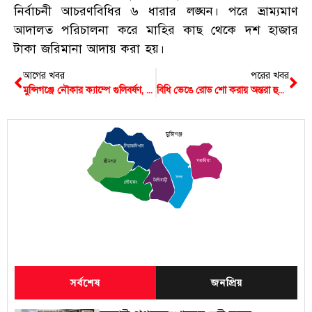
নির্বাচনী আচরণবিধির ৬ ধারার লঙ্ঘন। পরে ভ্রাম্যমাণ
আদালত পরিচালনা করে মাহির কাছ থেকে দশ হাজার
টাকা জরিমানা আদায় করা হয়।
আগের খবর
পরের খবর
মুন্সিগঞ্জে নৌকার ক্যাম্পে গুলিবর্ষণ, ছাত্রলীগ নেতাকে প্রধান আসামি করে মামলা
বিধি ভেঙে রোড শো করায় অন্তরা হুদাকে জরিমানা
মুন্সিগঞ্জ
সিরাজদিখান
গজারিয়া
শ্রীনগর
সদর
টংগিবাড়ী
লৌহজং
সর্বশেষ
জনপ্রিয়