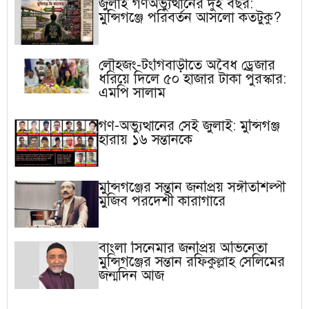
জুলাই গণঅভ্যুত্থানের দুই বছর:
মুন্সিগঞ্জে পরিবর্তন আসলো কতটুকু?
লৌহজং-টংগিবাড়ীতে অবৈধ ড্রেজার
ধরিয়ে দিলে ৫০ হাজার টাকা পুরস্কার:
এমপি সালাম
গণ-অভ্যুত্থানের সেই জুলাই: মুন্সিগঞ্জ
হারায় ১৬ সন্তানকে
মুন্সিগঞ্জের সন্তান জনপ্রিয় সঙ্গীতশিল্পী
মুজিব পরদেশী কারাগারে
বাংলা সিনেমার জনপ্রিয় অভিনেতা
মুন্সিগঞ্জের সন্তান রফিকুল্লাহ সেলিমের
জন্মদিন আজ