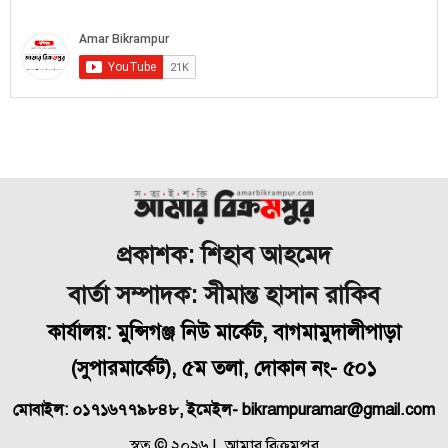
প্রকাশক: শিহাব আহমেদ
বার্তা সম্পাদক: সীমান্ত হাসান রাকিব
কার্যালয়: মুন্সিগঞ্জ নিউ মার্কেট, বাগমামুদালীপাড়া
(
সুপারমার্কেট), ৫ম তলা, দোকান নং- ৫০১
মোবাইল: ০১৭১৬৭৭৯৮৪৮, ইমেইল- bikrampuramar@gmail.com
স্বত্ব © ২০২৬ | আমার বিক্রমপুর