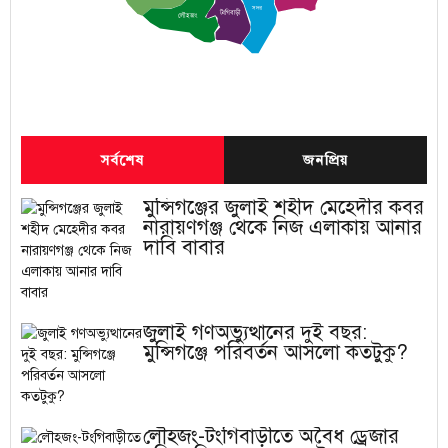
সদর
টংগিবাড়ী
লৌহজং
সর্বশেষ
জনপ্রিয়
মুন্সিগঞ্জের জুলাই শহীদ মেহেদীর কবর
নারায়ণগঞ্জ থেকে নিজ এলাকায় আনার
দাবি বাবার
জুলাই গণঅভ্যুত্থানের দুই বছর:
মুন্সিগঞ্জে পরিবর্তন আসলো কতটুকু?
লৌহজং-টংগিবাড়ীতে অবৈধ ড্রেজার