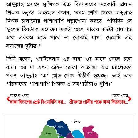
আব্দুল্লাহ প্রসঙ্গে মুন্সিগঞ্জ উচ্চ বিদ্যালয়ের সহকারী প্রধান
শিক্ষক তনুজা আহম্মেদ বলেন, ‘নবম শ্রেণি থেকে আব্দুল্লাহ
মিশুক চালানোর পাশাপাশি পড়াশোনা করছে। প্রতিদিন সে
স্কুলেও ঠিকঠাক এসেছে। একটা ছেলে মায়ের কতটা বাধ্যগত
হলে এরকম হতে পারে তা বোঝাই যায়। ছেলেটি এই
সমাজের দৃষ্টান্ত।’
তিনি বলেন, ‘ছোটবেলায় ওর বাবা ওর মাকে ফেলে চলে
যায়। ওর মা এখন ব্রেইন রোগে আক্রান্ত। এত চ্যালেঞ্জের
পরও আব্দুল্লাহ ‘এ’ গ্রেড পেয়ে উত্তীর্ণ হয়েছে। তাই তার
পরিবারের পাশাপাশি শিক্ষক ও সহপাঠীরাও খুশি।’
আগের খবর
পরের খবর
ঢাকা বিভাগের শ্রেষ্ঠ বিএনসিসি ক্যাডেট মুন্সিগঞ্জের রাজ
শ্রীনগরে প্রার্থীর পক্ষে টাকা বিতরণের সময় ভিডিও করায় দুই যুবককে মারধ.র
মুন্সিগঞ্জ
সিরাজদিখান
গজারিয়া
শ্রীনগর